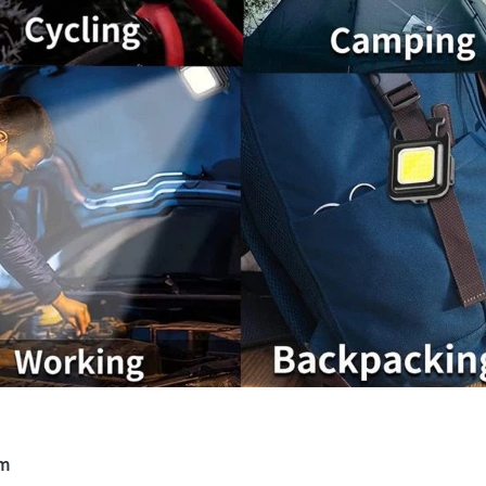
K
E
U
N
G
G
U
L
A
N
P
R
O
D
U
K
um