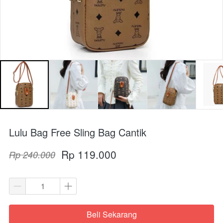
Lulu Bag Free Sling Bag Cantik
Rp 119.000
Rp 240.000
Beli Sekarang
`