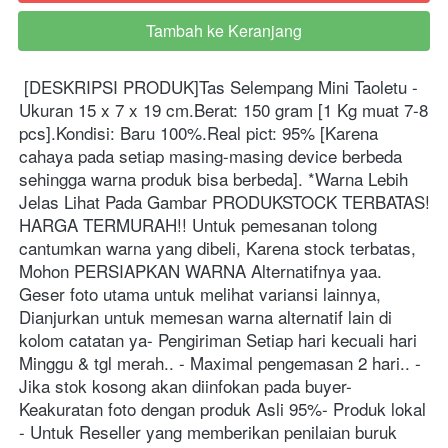
Tambah ke Keranjang
`
[DESKRIPSI PRODUK]Tas Selempang Mini Taoletu - 
Ukuran 15 x 7 x 19 cm.Berat: 150 gram [1 Kg muat 7-8 
pcs].Kondisi: Baru 100%.Real pict: 95% [Karena 
cahaya pada setiap masing-masing device berbeda 
sehingga warna produk bisa berbeda].
*Warna Lebih 
Jelas Lihat Pada Gambar PRODUKSTOCK TERBATAS! 
HARGA TERMURAH!!
Untuk pemesanan tolong 
cantumkan warna yang dibeli, Karena stock terbatas, 
Mohon PERSIAPKAN WARNA Alternatifnya yaa. 
Geser foto utama untuk melihat variansi lainnya, 
Dianjurkan untuk memesan warna alternatif lain di 
kolom catatan ya- Pengiriman Setiap hari kecuali hari 
Minggu & tgl merah.. - Maximal pengemasan 2 hari.. - 
Jika stok kosong akan diinfokan pada buyer- 
Keakuratan foto dengan produk Asli 95%- Produk lokal  
- Untuk Reseller yang memberikan penilaian buruk 