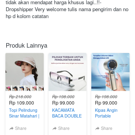
tidak akan mendapat harga khusus lagi..!!- 
Dropshipper Very welcome tulis nama pengirim dan no 
hp d kolom catatan
Produk Lainnya
Rp 218.000
Rp 198.000
Rp 198.000
Rp 109.000
Rp 99.000
Rp 99.000
Topi Pelindung
KACAMATA
Kipas Angin
Sinar Matahari |
BACA DOUBLE
Portable
Hijab Friendly |
FOKUS 2 IN 1
Genggam
FREE
VOXY
Turbo Mini LCD
Share
Share
Share
KACAMATA
120 Tingkat