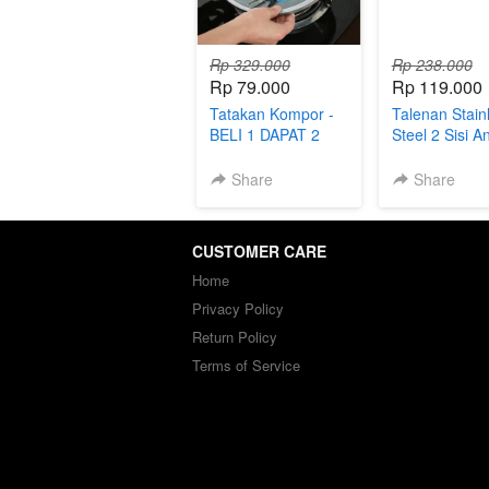
Rp 329.000
Rp 238.000
Rp 79.000
Rp 119.000
Tatakan Kompor -
Talenan Stain
BELI 1 DAPAT 2
Steel 2 Sisi An
Bakterial
Share
Share
CUSTOMER CARE
Home
Privacy Policy
Return Policy
Terms of Service