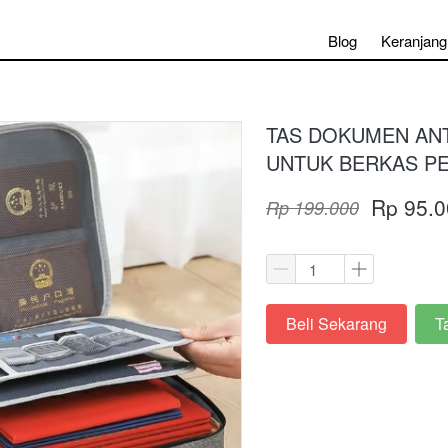
Blog
Keranjang
TAS DOKUMEN ANTI
UNTUK BERKAS P
Rp 95.0
Rp 199.000
Beli Sekarang
T
`
`