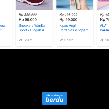
Rp 330.000
Rp 198.000
Rp 15
Rp 99.000
Rp 99.000
Rp 7
less
Sneakers Wanita
Kipas Angin
ALAT
ti
Sport - Ringan &
Portable Genggam
WAJA
Nyaman Gaya
Turbo Mini LCD 120
TUB
Kasual, Tetap
Tingkat
Share
Share
Sh
Trendy!