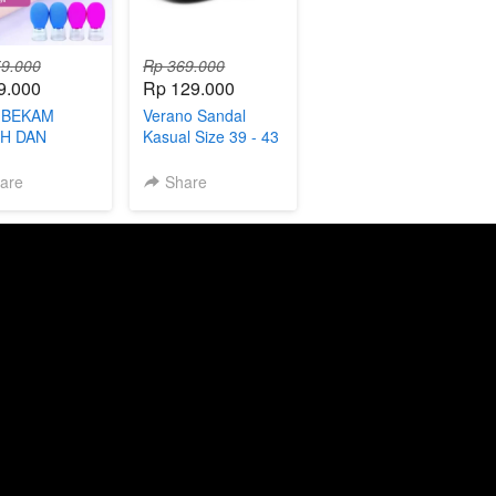
9.000
Rp 369.000
9.000
Rp 129.000
 BEKAM
Verano Sandal
H DAN
Kasual Size 39 - 43
UH
are
Share