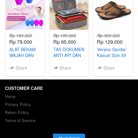
Rp 159.000
Rp 199.000
Rp 369.000
Rp 79.000
Rp 95.000
Rp 129.000
ALAT BEKAM
TAS DOKUMEN
Verano Sandal
WAJAH DAN
ANTI API DAN
Kasual Size 39
TUBUH
AIR | AMAN
- 43
UNTUK
Share
Share
Share
BERKAS
PENTING
CUSTOMER CARE
Home
Privacy Policy
Return Policy
Terms of Service